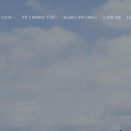
 LỊCH
VỀ CHÚNG TÔI
HẠNG PHÒNG
LIÊN HỆ
L