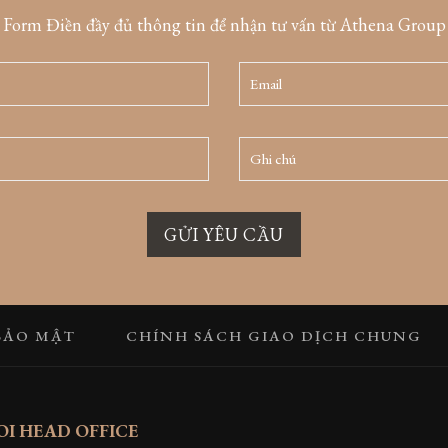
Form Điền đầy đủ thông tin để nhận tư vấn từ Athena Group
GỬI YÊU CẦU
BẢO MẬT
CHÍNH SÁCH GIAO DỊCH CHUNG
I HEAD OFFICE