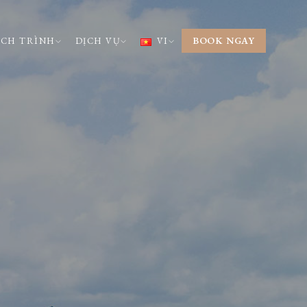
BOOK NGAY
ỊCH TRÌNH
DỊCH VỤ
VI