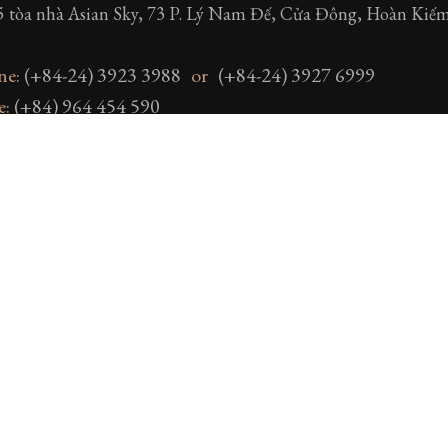
5 tòa nhà Asian Sky, 73 P. Lý Nam Đế, Cửa Đông, Hoàn Kiế
ne:
(+84-24) 3923 3988
or
(+84-24) 3927 6999
e:
(+84) 964 454 590
:
info@athenacruise.com
/
info@athenacruise.com
://athenagrouphalong.com
/
https://athenacruise.com
NG OFFICE
 Lan Tường, Đường Hạ Long, Bãi Cháy, Thành phố Hạ Long
 Ninh, Việt Nam
 TY CỔ PHẦN DU THUYỀN 5 SAO HỒNG PHONG
 số
5701684269
cấp ngày 06/09/2013 tại Sở tài chính tỉnh
hỉ: Tầng 2, Số nhà 14, Phố Hồ Xuân Hương, Phường Quảng Y