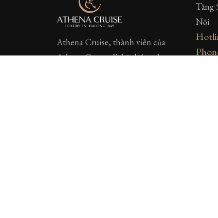
Tầng 
Nội
Hotli
Athena Cruise, thành viên của
Phon
Athena Group, là hệ thống du
Email
thuyền hiện đại sang trọng hàng
https
đầu tại Vịnh Hạ Long - Việt Nam.
Đội ngũ chúng tôi mong muốn
HALO
mang những trải nghiệm sang
Số 23
trọng độc nhất và dịch vụ chuyên
Quảng
nghiệp đến mỗi khách hàng.
CÔNG
GPKD
Ninh
Địa c