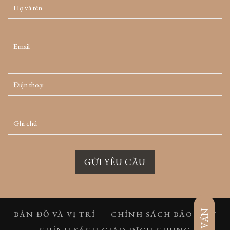
GỬI YÊU CẦU
BẢN ĐỒ VÀ VỊ TRÍ
CHÍNH SÁCH BẢO MẬT
CHÍNH SÁCH GIAO DỊCH CHUNG