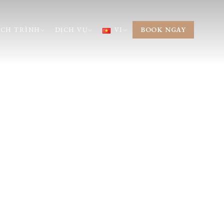
BOOK NGAY
ỊCH TRÌNH
DỊCH VỤ
VI